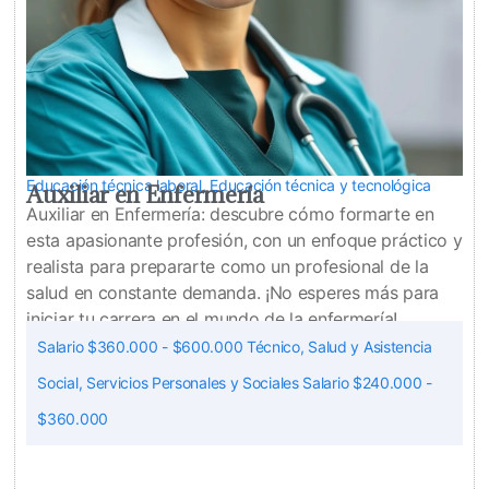
Educación técnica laboral
,
Educación técnica y tecnológica
Auxiliar en Enfermería
Auxiliar en Enfermería: descubre cómo formarte en
esta apasionante profesión, con un enfoque práctico y
realista para prepararte como un profesional de la
salud en constante demanda. ¡No esperes más para
iniciar tu carrera en el mundo de la enfermería!
Salario $360.000 - $600.000 Técnico
,
Salud y Asistencia
Social
,
Servicios Personales y Sociales Salario $240.000 -
$360.000