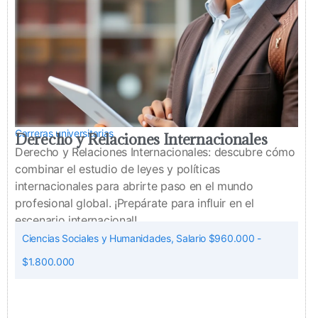
Carreras universitarias
Derecho y Relaciones Internacionales
Derecho y Relaciones Internacionales: descubre cómo
combinar el estudio de leyes y políticas
internacionales para abrirte paso en el mundo
profesional global. ¡Prepárate para influir en el
escenario internacional!
Ciencias Sociales y Humanidades
,
Salario $960.000 -
$1.800.000