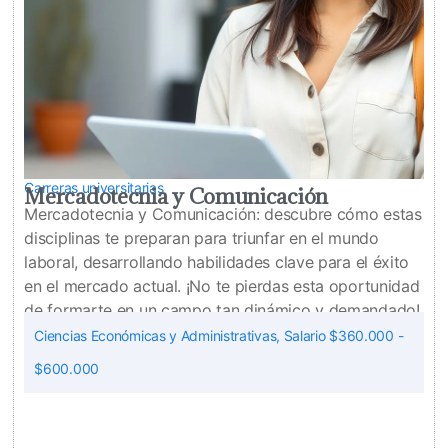
Carreras universitarias
Mercadotecnia y Comunicación
Mercadotecnia y Comunicación: descubre cómo estas
disciplinas te preparan para triunfar en el mundo
laboral, desarrollando habilidades clave para el éxito
en el mercado actual. ¡No te pierdas esta oportunidad
de formarte en un campo tan dinámico y demandado!
Ciencias Económicas y Administrativas
,
Salario $360.000 -
$600.000