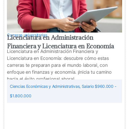
Carreras universitarias
Licenciatura en Administración
Financiera y Licenciatura en Economía
Licenciatura en Administración Financiera y
Licenciatura en Economía: descubre cómo estas
carreras te preparan para el mundo laboral, con
enfoque en finanzas y economía. ¡Inicia tu camino
hacia el éxito profesional ahora!
Ciencias Económicas y Administrativas
,
Salario $960.000 -
$1.800.000