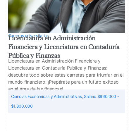
Carreras universitarias
Licenciatura en Administración
Financiera y Licenciatura en Contaduría
Pública y Finanzas
Licenciatura en Administración Financiera y
Licenciatura en Contaduría Pública y Finanzas:
descubre todo sobre estas carreras para triunfar en el
mundo financiero. ¡Prepárate para un futuro exitoso
en el área de las finanzas!
Ciencias Económicas y Administrativas
,
Salario $960.000 -
$1.800.000