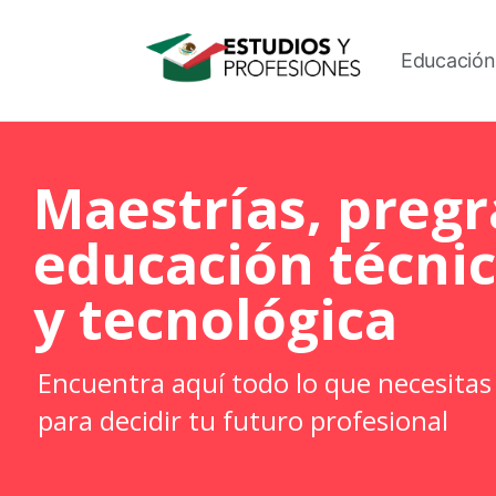
Educación
Maestrías, pregr
educación técni
y tecnológica
Encuentra aquí todo lo que necesitas
para decidir tu futuro profesional