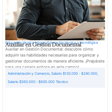
Educación técnica laboral
,
Educación técnica y tecnológica
Auxiliar en Gestión Documental
Auxiliar en Gestión Documental: descubre cómo
adquirir las habilidades necesarias para organizar y
gestionar documentos de manera eficiente. ¡Prepárate
para una carrera exitosa en este campo!
Administración y Comercio
,
Salario $120.000 - $240.000
,
Salario $360.000 - $600.000 Técnico