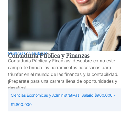
Carreras universitarias
Contaduría Pública y Finanzas
Contaduría Pública y Finanzas: descubre cómo este
campo te brinda las herramientas necesarias para
triunfar en el mundo de las finanzas y la contabilidad.
¡Prepárate para una carrera llena de oportunidades y
desafíos!
Ciencias Económicas y Administrativas
,
Salario $960.000 -
$1.800.000