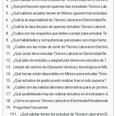
¿Qué profesiones ejercen quienes han estudiado Técnico Laboral en Electricidad Residencial e Industrial?
¿Qué salarios anuales tienen en México quienes han estudiado Técnico Laboral en Electricidad Residencial e Industrial?
¿Cuál es la especialidad de Técnico Laboral en Electricidad Residencial e Industrial mejor pagada?
¿Cuál es la tasa de paro de quienes estudian Técnico Laboral en Electricidad Residencial e Industrial?
¿Cuáles son los requisitos que debes cumplir para estudiar Técnico Laboral en Electricidad Residencial e Industrial en México?
¿Qué habilidades y competencias personales son importantes para estudiar y ejercer Técnico Laboral en Electricidad Residencial e Industrial?
¿Cuáles son las notas de corte de Técnico Laboral en Electricidad Residencial e Industrial en México?
¿Qué coste tiene estudiar Técnico Laboral en Electricidad Residencial e Industrial?
¿Qué plan de estudios y asignaturas tienen los estudios de Técnico Laboral en Electricidad Residencial e Industrial en México?
Listado de centros de Educación técnica y tecnológica en México en donde estudiar Técnico Laboral en Electricidad Residencial e Industrial
¿Qué becas están disponibles en México para estudiar Técnico Laboral en Electricidad Residencial e Industrial?
¿Qué estudios de grado puedo realizar tras el ciclo superior?
¿Cuáles son las salidas laborales alternativas para un profesional de Técnico Laboral en Electricidad Residencial e Industrial que no desea ejercer?
¿Qué posibilidades hay de realizar estudios en el extranjero durante los estudios de Técnico Laboral en Electricidad Residencial e Industrial?
¿Cómo es ejercer Técnico Laboral en Electricidad Residencial e Industrial en el extranjero?
Preguntas Frecuentes
¿Qué salidas tienen los estudios de Técnico Laboral en Electricidad Residencial e Industrial?