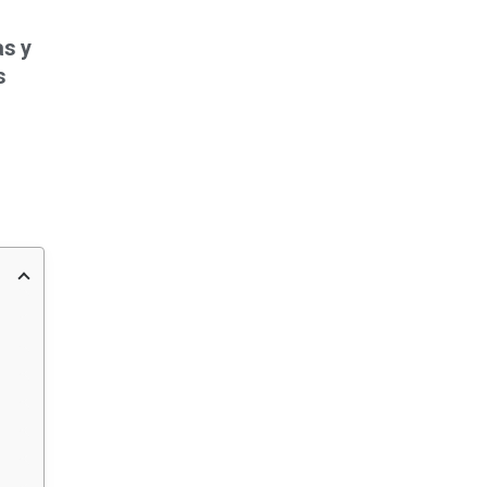
as y
s