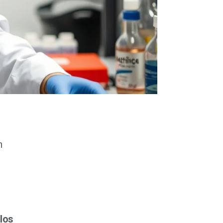
n
los