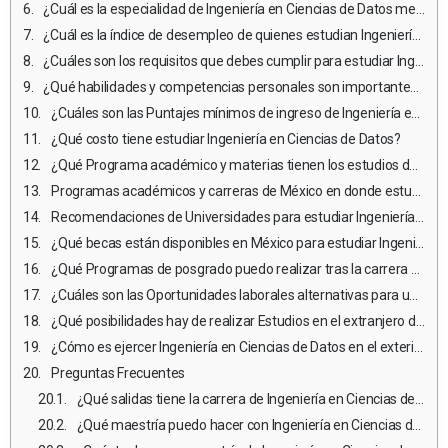
¿Cuál es la especialidad de Ingeniería en Ciencias de Datos mejor pagada?
¿Cuál es la índice de desempleo de quienes estudian Ingeniería en Ciencias de Datos?
¿Cuáles son los requisitos que debes cumplir para estudiar Ingeniería en Ciencias de Datos en México?
¿Qué habilidades y competencias personales son importantes para estudiar y ejercer Ingeniería en Ciencias de Datos?
¿Cuáles son las Puntajes mínimos de ingreso de Ingeniería en Ciencias de Datos en México?
¿Qué costo tiene estudiar Ingeniería en Ciencias de Datos?
¿Qué Programa académico y materias tienen los estudios de Ingeniería en Ciencias de Datos en México?
Programas académicos y carreras de México en donde estudiar Ingeniería en Ciencias de Datos
Recomendaciones de Universidades para estudiar Ingeniería en Ciencias de Datos
¿Qué becas están disponibles en México para estudiar Ingeniería en Ciencias de Datos?
¿Qué Programas de posgrado puedo realizar tras la carrera universitaria?
¿Cuáles son las Oportunidades laborales alternativas para un profesional de Ingeniería en Ciencias de Datos que no desea ejercer?
¿Qué posibilidades hay de realizar Estudios en el extranjero durante la carrera de Ingeniería en Ciencias de Datos?
¿Cómo es ejercer Ingeniería en Ciencias de Datos en el exterior?
Preguntas Frecuentes
¿Qué salidas tiene la carrera de Ingeniería en Ciencias de Datos?
¿Qué maestría puedo hacer con Ingeniería en Ciencias de Datos?