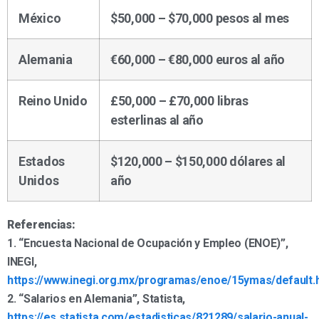
México
$50,000 – $70,000 pesos al mes
Alemania
€60,000 – €80,000 euros al año
Reino Unido
£50,000 – £70,000 libras
esterlinas al año
Estados
$120,000 – $150,000 dólares al
Unidos
año
Referencias:
1. “Encuesta Nacional de Ocupación y Empleo (ENOE)”,
INEGI,
https://www.inegi.org.mx/programas/enoe/15ymas/default
2. “Salarios en Alemania”, Statista,
https://es.statista.com/estadisticas/821289/salario-anual-