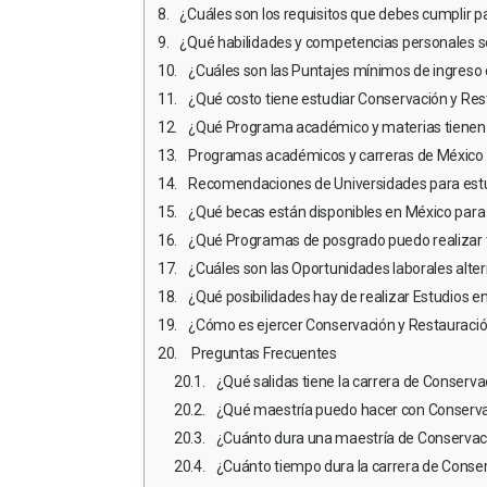
¿Cuáles son los requisitos que debes cumplir p
¿Qué habilidades y competencias personales son imp
¿Cuáles son las Puntajes mínimos de ingreso 
¿Qué costo tiene estudiar Conservación y Res
¿Qué Programa académico y materias tienen l
Programas académicos y carreras de México e
Recomendaciones de Universidades para estud
¿Qué becas están disponibles en México para 
¿Qué Programas de posgrado puedo realizar tr
¿Cuáles son las Oportunidades laborales alternativas p
¿Qué posibilidades hay de realizar Estudios en e
¿Cómo es ejercer Conservación y Restauración
Preguntas Frecuentes
¿Qué salidas tiene la carrera de Conserva
¿Qué maestría puedo hacer con Conservac
¿Cuánto dura una maestría de Conservaci
¿Cuánto tiempo dura la carrera de Conser