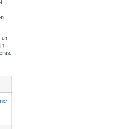
l
en
 un
un
bras.
mx/