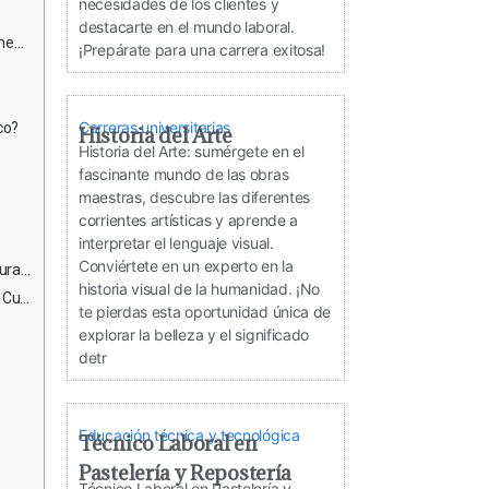
necesidades de los clientes y
destacarte en el mundo laboral.
es?
¡Prepárate para una carrera exitosa!
Carreras universitarias
co?
Historia del Arte
Historia del Arte: sumérgete en el
fascinante mundo de las obras
maestras, descubre las diferentes
corrientes artísticas y aprende a
interpretar el lenguaje visual.
Conviértete en un experto en la
cer?
historia visual de la humanidad. ¡No
les?
te pierdas esta oportunidad única de
explorar la belleza y el significado
detr
Educación técnica y tecnológica
Técnico Laboral en
Pastelería y Repostería
Técnico Laboral en Pastelería y