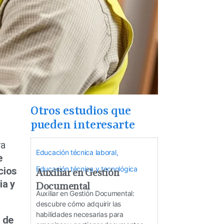
Otros estudios que
pueden interesarte
ra
Educación técnica laboral
,
e
Educación técnica y tecnológica
cios
Auxiliar en Gestión
ia y
Documental
Auxiliar en Gestión Documental:
descubre cómo adquirir las
habilidades necesarias para
 de