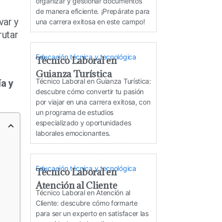
organizar y gestionar documentos
de manera eficiente. ¡Prepárate para
var y
una carrera exitosa en este campo!
rutar
Educación técnica y tecnológica
Técnico Laboral en
Guianza Turística
Técnico Laboral en Guianza Turística:
a y
descubre cómo convertir tu pasión
por viajar en una carrera exitosa, con
un programa de estudios
especializado y oportunidades
laborales emocionantes.
Educación técnica y tecnológica
Técnico Laboral en
Atención al Cliente
Técnico Laboral en Atención al
Cliente: descubre cómo formarte
para ser un experto en satisfacer las