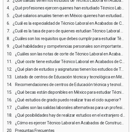
¿Qué salidas tienen los estudios de Técnico Laboral en Acabados de Construcción?
¿Qué profesiones ejercen quienes han estudiado Técnico Laboral en Acabados de Construcción?
¿Qué salarios anuales tienen en México quienes han estudiado Técnico Laboral en Acabados de Construcción?
¿Cuál es la especialidad de Técnico Laboral en Acabados de Construcción mejor pagada?
¿Cuál es la tasa de paro de quienes estudian Técnico Laboral en Acabados de Construcción?
¿Cuáles son los requisitos que debes cumplir para estudiar Técnico Laboral en Acabados de Construcción en México?
¿Qué habilidades y competencias personales son importantes para estudiar y ejercer Técnico Laboral en Acabados de Construcción?
¿Cuáles son las notas de corte de Técnico Laboral en Acabados de Construcción en México?
¿Qué coste tiene estudiar Técnico Laboral en Acabados de Construcción?
¿Qué plan de estudios y asignaturas tienen los estudios de Técnico Laboral en Acabados de Construcción en México?
Listado de centros de Educación técnica y tecnológica en México en donde estudiar Técnico Laboral en Acabados de Construcción
Recomendaciones de centros de Educación técnica y tecnológica para estudiar Técnico Laboral en Acabados de Construcción
¿Qué becas están disponibles en México para estudiar Técnico Laboral en Acabados de Construcción?
¿Qué estudios de grado puedo realizar tras el ciclo superior?
¿Cuáles son las salidas laborales alternativas para un profesional de Técnico Laboral en Acabados de Construcción que no desea ejercer?
¿Qué posibilidades hay de realizar estudios en el extranjero durante los estudios de Técnico Laboral en Acabados de Construcción?
¿Cómo es ejercer Técnico Laboral en Acabados de Construcción en el extranjero?
Preguntas Frecuentes