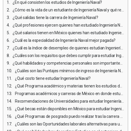
¿En qué consisten los estudios de Ingeniería Naval?
¿Cómo es la vida de un estudiante de Ingeniería Naval y qué retos enfrentan?
¿Qué salidas tiene la carrera de Ingeniería Naval?
¿Qué profesiones ejercen quienes han estudiado Ingeniería Naval?
¿Qué salarios tienen en México quienes han estudiado Ingeniería Naval?
¿Cuál es la especialidad de Ingeniería Naval mejor pagada?
¿Cuál es la índice de desempleo de quienes estudian Ingeniería Naval?
¿Cuáles son los requisitos que debes cumplir para estudiar Ingeniería Naval en México?
¿Qué habilidades y competencias personales son importantes para estudiar y ejercer Ingeniería Naval?
¿Cuáles son las Puntajes mínimos de ingreso de Ingeniería Naval en México?
¿Qué costo tiene estudiar Ingeniería Naval?
¿Qué Programa académico y materias tienen los estudios de Ingeniería Naval en México?
Programas académicos y carreras de México en donde estudiar Ingeniería Naval
Recomendaciones de Universidades para estudiar Ingeniería Naval
¿Qué becas están disponibles en México para estudiar Ingeniería Naval?
¿Qué Programas de posgrado puedo realizar tras la carrera universitaria?
¿Cuáles son las Oportunidades laborales alternativas para un profesional de Ingeniería Naval que no desea ejercer?