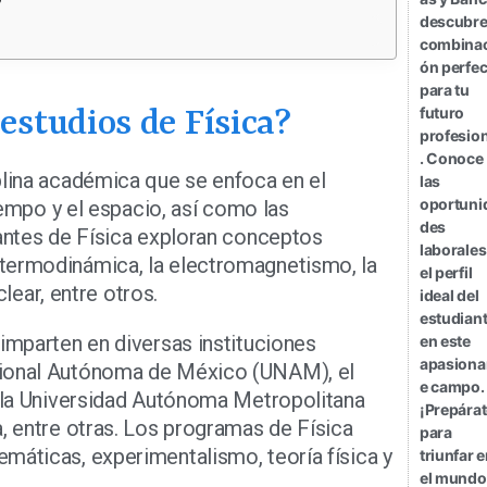
?
descubre
combinac
ón perfec
para tu
estudios de Física?
futuro
profesion
. Conoce
plina académica que se enfoca en el
las
oportuni
tiempo y el espacio, así como las
des
iantes de Física exploran conceptos
laborales
termodinámica, la electromagnetismo, la
el perfil
clear, entre otros.
ideal del
estudian
 imparten en diversas instituciones
en este
apasiona
cional Autónoma de México (UNAM), el
e campo.
, la Universidad Autónoma Metropolitana
¡Prepára
, entre otras. Los programas de Física
para
máticas, experimentalismo, teoría física y
triunfar 
el mundo