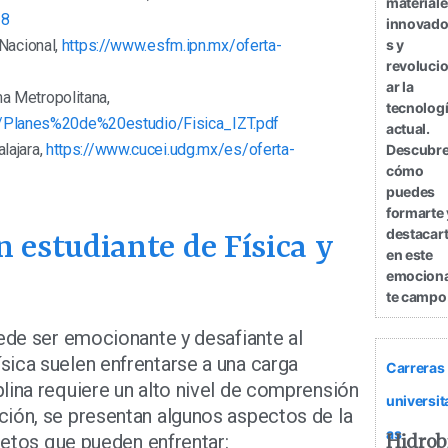
material
18
innovado
 Nacional,
https://www.esfm.ipn.mx/oferta-
s y
revoluci
ar la
ma Metropolitana,
tecnolog
m/Planes%20de%20estudio/Fisica_IZT.pdf
actual.
alajara,
https://www.cucei.udg.mx/es/oferta-
Descubr
cómo
puedes
formarte 
destacar
n estudiante de Física y
en este
emocion
te campo
uede ser emocionante y desafiante al
ica suelen enfrentarse a una carga
Carreras
lina requiere un alto nivel de comprensión
universit
ción, se presentan algunos aspectos de la
as
Hidrob
 retos que pueden enfrentar: