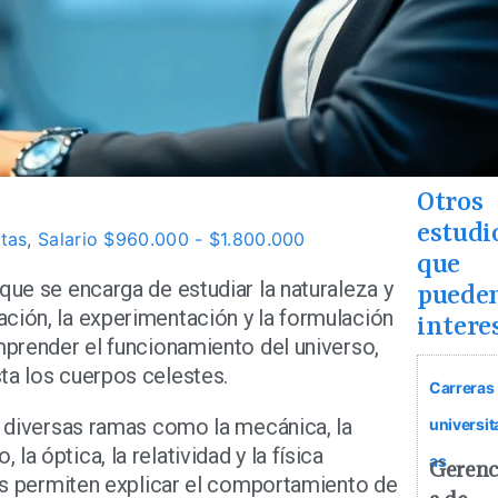
Otros
estudi
ctas
,
Salario $960.000 - $1.800.000
que
que se encarga de estudiar la naturaleza y
puede
ción, la experimentación y la formulación
intere
mprender el funcionamiento del universo,
ta los cuerpos celestes.
Carreras
an diversas ramas como la mecánica, la
universit
a óptica, la relatividad y la física
as
Gerenc
nas permiten explicar el comportamiento de