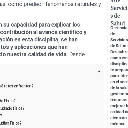
a de
o, así como predecir fenómenos naturales y
Servici
s de
Salud
n su capacidad para explicar los
Gerencia
ontribución al avance científico y
de
ación en esta disciplina, se han
Servicios
de Salud:
tos y aplicaciones que han
Descubr
o nuestra calidad de vida.
Desde
cómo est
disciplin
te prepar
para lide
en el sec
qué retos enfrentan?
de la salu
gestiona
recursos
o Física?
mejorar l
udiado Física?
calidad d
a?
atención
udian Física?
médica.