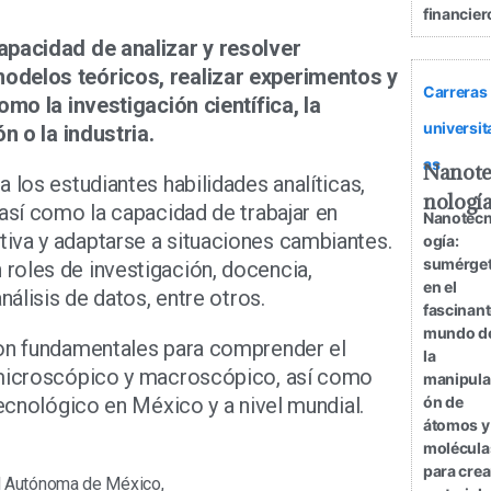
financier
apacidad de analizar y resolver
odelos teóricos, realizar experimentos y
Carreras
omo la investigación científica, la
universit
n o la industria.
as
Nanot
 los estudiantes habilidades analíticas,
nologí
 así como la capacidad de trabajar en
Nanotecn
iva y adaptarse a situaciones cambiantes.
ogía:
sumérge
roles de investigación, docencia,
en el
nálisis de datos, entre otros.
fascinan
mundo d
son fundamentales para comprender el
la
 microscópico y macroscópico, así como
manipula
tecnológico en México y a nivel mundial.
ón de
átomos y
molécula
para crea
nal Autónoma de México,