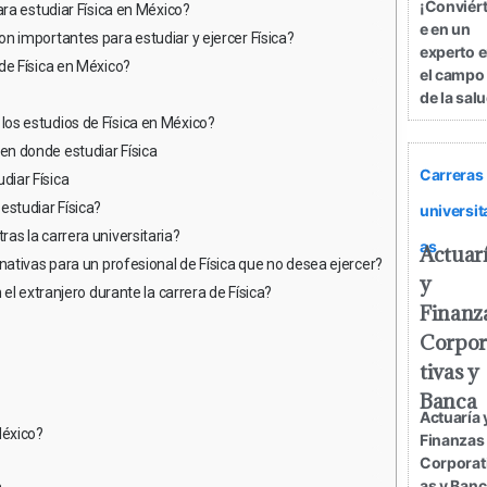
¡Conviért
ara estudiar Física en México?
e en un
n importantes para estudiar y ejercer Física?
experto 
de Física en México?
el campo
de la salu
os estudios de Física en México?
n donde estudiar Física
Carreras
iar Física
estudiar Física?
universit
as la carrera universitaria?
as
Actuar
nativas para un profesional de Física que no desea ejercer?
y
el extranjero durante la carrera de Física?
Finanz
Corpor
tivas y
Banca
Actuaría 
México?
Finanzas
Corporat
as y Banc