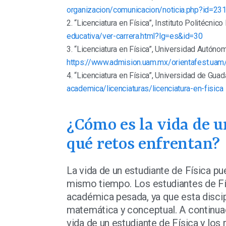
organizacion/comunicacion/noticia.php?id=23
2. “Licenciatura en Física”, Instituto Politécnico
educativa/ver-carrera.html?lg=es&id=30
3. “Licenciatura en Física”, Universidad Autóno
https://www.admision.uam.mx/orientafest.ua
4. “Licenciatura en Física”, Universidad de Guad
academica/licenciaturas/licenciatura-en-fisica
¿Cómo es la vida de u
qué retos enfrentan?
La vida de un estudiante de Física p
mismo tiempo. Los estudiantes de Fís
académica pesada, ya que esta discip
matemática y conceptual. A continua
vida de un estudiante de Física y los