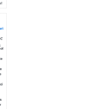
o!
ari
ec
a
ol
te
te
e
ci
s
r